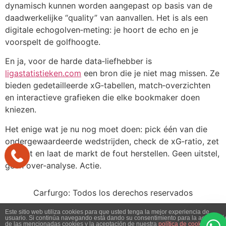
dynamisch kunnen worden aangepast op basis van de
daadwerkelijke “quality” van aanvallen. Het is als een
digitale echogolven‑meting: je hoort de echo en je
voorspelt de golfhoogte.
En ja, voor de harde data‑liefhebber is
ligastatistieken.com
een bron die je niet mag missen. Ze
bieden gedetailleerde xG‑tabellen, match‑overzichten
en interactieve grafieken die elke bookmaker doen
kniezen.
Het enige wat je nu nog moet doen: pick één van die
ondergewaardeerde wedstrijden, check de xG‑ratio, zet
je inzet en laat de markt de fout herstellen. Geen uitstel,
geen over-analyse. Actie.
Carfurgo: Todos los derechos reservados
Este sitio web utiliza cookies para que usted tenga la mejor experiencia de
usuario. Si continúa navegando está dando su consentimiento para la aceptació
de las mencionadas cookies y la aceptación de nuestra
política de cookies
,