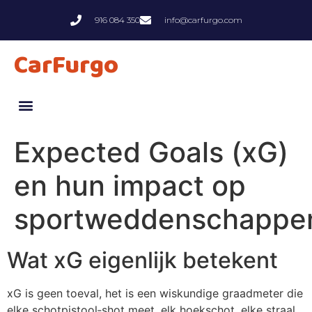
916 084 350
info@carfurgo.com
CarFurgo
Expected Goals (xG)
en hun impact op
sportweddenschappe
Wat xG eigenlijk betekent
xG is geen toeval, het is een wiskundige graadmeter die
elke schotpistool‑shot meet, elk hoekschot, elke straal